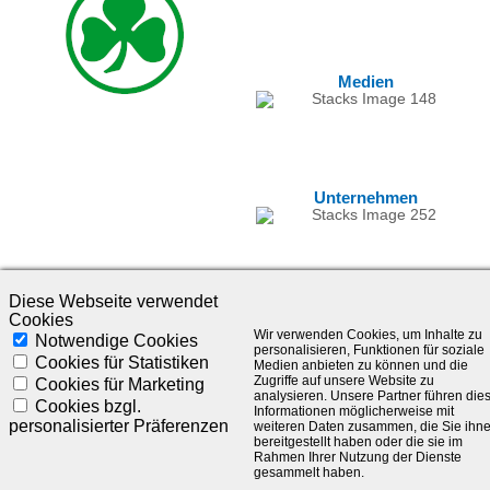
Medien
Unternehmen
Diese Webseite verwendet
Cookies
Wir verwenden Cookies, um Inhalte zu
Notwendige Cookies
personalisieren, Funktionen für soziale
Cookies für Statistiken
Medien anbieten zu können und die
Zugriffe auf unsere Website zu
Cookies für Marketing
analysieren. Unsere Partner führen die
©1985-2025 - SLC Management GmbH |
Impressum
Cookies bzgl.
Informationen möglicherweise mit
personalisierter Präferenzen
weiteren Daten zusammen, die Sie ihn
Visionär. Kompetent. Leidenschaftlich.
bereitgestellt haben oder die sie im
Rahmen Ihrer Nutzung der Dienste
gesammelt haben.
Treten Sie in Kontakt mit uns und bleiben Sie auf dem Laufenden: