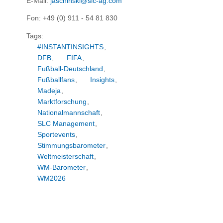
E-Mail:
jaschinski@slc-ag.com
Fon: +49 (0) 911 - 54 81 830
Tags:
#INSTANTINSIGHTS
,
DFB
,
FIFA
,
Fußball-Deutschland
,
Fußballfans
,
Insights
,
Madeja
,
Marktforschung
,
Nationalmannschaft
,
SLC Management
,
Sportevents
,
Stimmungsbarometer
,
Weltmeisterschaft
,
WM-Barometer
,
WM2026