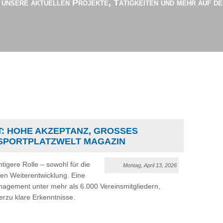
r unsere aktuellen Projekte, Tätigkeiten und mehr auf d
 HOHE AKZEPTANZ, GROSSES P
SPORTPLATZWELT MAGAZIN
tigere Rolle – sowohl für die
Montag, April 13, 2026
eren Weiterentwicklung. Eine
agement unter mehr als 6.000 Vereinsmitgliedern,
ierzu klare Erkenntnisse.