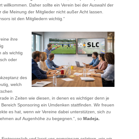
rt willkommen. Daher sollte ein Verein bei der Auswahl der
 die Meinung der Mitglieder nicht außer Acht lassen.
ors ist den Mitgliedern wichtig.“
reine ihre
ig
 als wichtig
isch oder
 Akzeptanz des
utig, welch
utschen
rade in Zeiten wie diesen, in denen es wichtiger denn je
m Bereich Sponsoring ein Umdenken stattfinden. Wir freuen
kte es hat, wenn wir Vereine dabei unterstützen, sich zu
ernehmen auf Augenhöhe zu begegnen.“, so
Madeja.
s Erstgespräch und lasst uns gemeinsam erörtern, wie wir