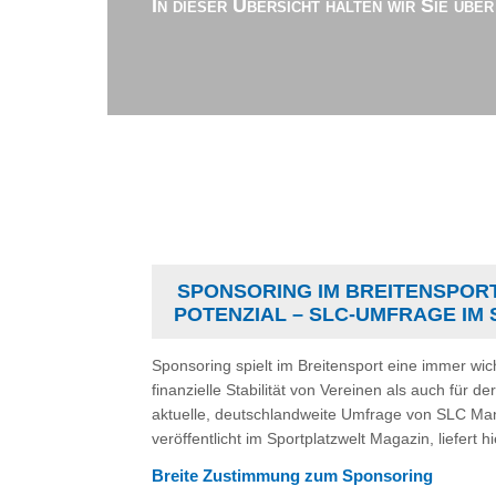
In dieser Übersicht halten wir Sie übe
SPONSORING IM BREITENSPORT:
OTENZIAL – SLC-UMFRAGE IM 
Sponsoring spielt im Breitensport eine immer wich
finanzielle Stabilität von Vereinen als auch für d
aktuelle, deutschlandweite Umfrage von SLC Man
veröffentlicht im Sportplatzwelt Magazin, liefert h
Breite Zustimmung zum Sponsoring