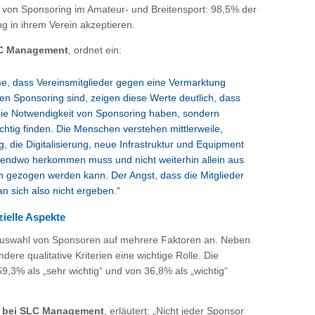
 von Sponsoring im Amateur- und Breitensport: 98,5% der
g in ihrem Verein akzeptieren.
LC Management
, ordnet ein:
me, dass Vereinsmitglieder gegen eine Vermarktung
en Sponsoring sind, zeigen diese Werte deutlich, dass
r die Notwendigkeit von Sponsoring haben, sondern
chtig finden. Die Menschen verstehen mittlerweile,
, die Digitalisierung, neue Infrastruktur und Equipment
gendwo herkommen muss und nicht weiterhin allein aus
n gezogen werden kann. Der Angst, dass die Mitglieder
n sich also nicht ergeben.“
ielle Aspekte
Auswahl von Sponsoren auf mehrere Faktoren an. Neben
ere qualitative Kriterien eine wichtige Rolle. Die
59,3% als „sehr wichtig“ und von 36,8% als „wichtig“
rt bei SLC Management
, erläutert: „Nicht jeder Sponsor