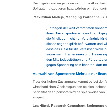
Die Ergebnisse zeigen eine sehr hohe Akzeptanz
Befragten akzeptieren bzw. würden ein Sponsorin
Maximilian Madeja, Managing Partner bei S
„Entgegen der weit verbreiteten Annah
ihres Breitensportvereins und damit geg
die Mitglieder nicht nur Verständnis fü
dieses sogar explizit befürworten und wi
dass das Geld für die Vereinsentwicklung
sowie mehr Trainerinnen und Trainer ir
den Mitgliedsbeiträgen und Fördertöpfe
gegen Sponsoring sein könnten, darf ma
Auswahl von Sponsoren: Mehr als nur finanz
Trotz der hohen Zustimmung kommt es bei der 
wirtschaftlichen Gesichtspunkten spielen insbesond
Seriosität des Sponsors wird beispielsweise von 
eingestuft.
Lea Härtel, Research Consultant Breitenspo