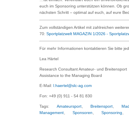
euch im Sponsoring unterstützen können. Ob groß
nächsten Schritt – optimal auf euch, auf eure Be
Zum vollständigen Artikel mit zahlreichen weiter
70:
Sportplatzwelt MAGAZIN 1/2026 - Sportplatzw
Für mehr Informationen kontaktieren Sie bitte jed
Lea Härtel
Research Consultant Amateur- und Breitensport
Assistance to the Managing Board
E-Mail:
l.haertel@slc-ag.com
Fon: +49 (0) 911 - 54 81 830
Tags:
Amateursport
,
Breitensport
,
Mad
Management
,
Sponsoren
,
Sponsoring
,