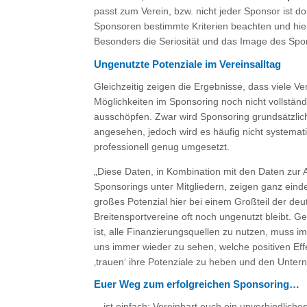
passt zum Verein, bzw. nicht jeder Sponsor ist do
Sponsoren bestimmte Kriterien beachten und hier
Besonders die Seriosität und das Image des Spons
Ungenutzte Potenziale im Vereinsalltag
Gleichzeitig zeigen die Ergebnisse, dass viele Ve
Möglichkeiten im Sponsoring noch nicht vollständ
ausschöpfen. Zwar wird Sponsoring grundsätzlich
angesehen, jedoch wird es häufig nicht systemat
professionell genug umgesetzt.
„Diese Daten, in Kombination mit den Daten zur
Sponsorings unter Mitgliedern, zeigen ganz einde
großes Potenzial hier bei einem Großteil der de
Breitensportvereine oft noch ungenutzt bleibt. Ge
ist, alle Finanzierungsquellen zu nutzen, muss i
uns immer wieder zu sehen, welche positiven Effe
‚trauen‘ ihre Potenziale zu heben und den Unt
Euer Weg zum erfolgreichen Sponsoring…
…ist einfach: Vereinbart euch ein unverbindliche