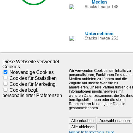
Medien
Unternehmen
Diese Webseite verwendet
Cookies
Wir verwenden Cookies, um Inhalte zu
Notwendige Cookies
personalisieren, Funktionen für soziale
Cookies für Statistiken
Medien anbieten zu können und die
Zugriffe auf unsere Website zu
Cookies für Marketing
analysieren. Unsere Partner führen die
©1985-2025 - SLC Management GmbH |
Impressum
Cookies bzgl.
Informationen möglicherweise mit
personalisierter Präferenzen
weiteren Daten zusammen, die Sie ihn
Visionär. Kompetent. Leidenschaftlich.
bereitgestellt haben oder die sie im
Rahmen Ihrer Nutzung der Dienste
gesammelt haben.
Treten Sie in Kontakt mit uns und bleiben Sie auf dem Laufenden:
Alle erlauben
Auswahl erlauben
Alle ablehnen
Mehr Information zum