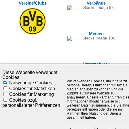
Vereine/Clubs
Verbände
Medien
Unternehmen
Diese Webseite verwendet
Cookies
Wir verwenden Cookies, um Inhalte zu
Notwendige Cookies
personalisieren, Funktionen für soziale
Cookies für Statistiken
Medien anbieten zu können und die
Zugriffe auf unsere Website zu
Cookies für Marketing
analysieren. Unsere Partner führen die
Cookies bzgl.
Informationen möglicherweise mit
personalisierter Präferenzen
weiteren Daten zusammen, die Sie ihn
bereitgestellt haben oder die sie im
Rahmen Ihrer Nutzung der Dienste
©1985-2025 - SLC Management GmbH |
Impressum
gesammelt haben.
Visionär. Kompetent. Leidenschaftlich.