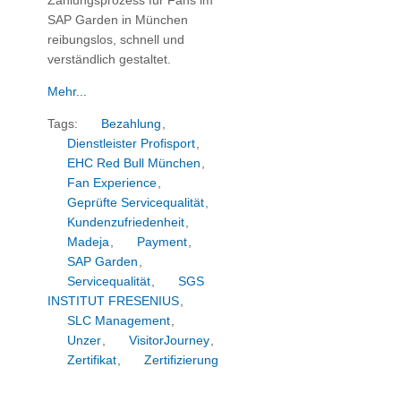
Zahlungsprozess für Fans im
SAP Garden in München
reibungslos, schnell und
verständlich gestaltet.
Mehr...
Tags:
Bezahlung
,
Dienstleister Profisport
,
EHC Red Bull München
,
Fan Experience
,
Geprüfte Servicequalität
,
Kundenzufriedenheit
,
Madeja
,
Payment
,
SAP Garden
,
Servicequalität
,
SGS
INSTITUT FRESENIUS
,
SLC Management
,
Unzer
,
VisitorJourney
,
Zertifikat
,
Zertifizierung