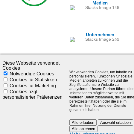
Medien
Unternehmen
Diese Webseite verwendet
Cookies
Wir verwenden Cookies, um Inhalte zu
Notwendige Cookies
personalisieren, Funktionen für soziale
Cookies für Statistiken
Medien anbieten zu können und die
Zugriffe auf unsere Website zu
Cookies für Marketing
analysieren. Unsere Partner führen die
©1985-2025 - SLC Management GmbH |
Impressum
Cookies bzgl.
Informationen möglicherweise mit
personalisierter Präferenzen
weiteren Daten zusammen, die Sie ihn
Visionär. Kompetent. Leidenschaftlich.
bereitgestellt haben oder die sie im
Rahmen Ihrer Nutzung der Dienste
gesammelt haben.
Treten Sie in Kontakt mit uns und bleiben Sie auf dem Laufenden:
Alle erlauben
Auswahl erlauben
Alle ablehnen