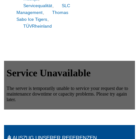
Servicequalität
,
SLC
Management
,
Thomas
Sabo Ice Tigers
,
TÜVRheinland
AUSZUG UNSERER REFERENZEN.