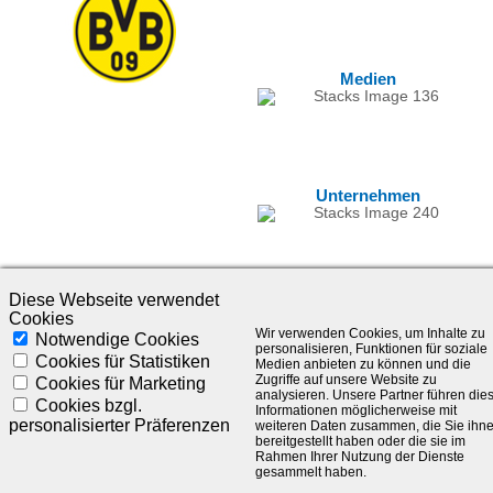
Medien
Unternehmen
Diese Webseite verwendet
Cookies
Wir verwenden Cookies, um Inhalte zu
Notwendige Cookies
personalisieren, Funktionen für soziale
Cookies für Statistiken
Medien anbieten zu können und die
Zugriffe auf unsere Website zu
Cookies für Marketing
analysieren. Unsere Partner führen die
©1985-2025 - SLC Management GmbH |
Impressum
Cookies bzgl.
Informationen möglicherweise mit
personalisierter Präferenzen
weiteren Daten zusammen, die Sie ihn
Visionär. Kompetent. Leidenschaftlich.
bereitgestellt haben oder die sie im
Rahmen Ihrer Nutzung der Dienste
gesammelt haben.
Treten Sie in Kontakt mit uns und bleiben Sie auf dem Laufenden: