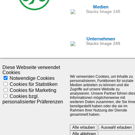
Medien
Unternehmen
Diese Webseite verwendet
Cookies
Wir verwenden Cookies, um Inhalte zu
Notwendige Cookies
personalisieren, Funktionen für soziale
Cookies für Statistiken
Medien anbieten zu können und die
Zugriffe auf unsere Website zu
Cookies für Marketing
analysieren. Unsere Partner führen die
©1985-2025 - SLC Management GmbH |
Impressum
Cookies bzgl.
Informationen möglicherweise mit
personalisierter Präferenzen
weiteren Daten zusammen, die Sie ihn
Visionär. Kompetent. Leidenschaftlich.
bereitgestellt haben oder die sie im
Rahmen Ihrer Nutzung der Dienste
gesammelt haben.
Treten Sie in Kontakt mit uns und bleiben Sie auf dem Laufenden:
Alle erlauben
Auswahl erlauben
Alle ablehnen