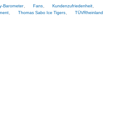
y-Barometer
,
Fans
,
Kundenzufriedenheit
,
ment
,
Thomas Sabo Ice Tigers
,
TÜVRheinland