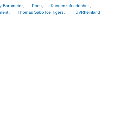
y-Barometer
,
Fans
,
Kundenzufriedenheit
,
ment
,
Thomas Sabo Ice Tigers
,
TÜVRheinland