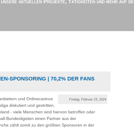
r unsere aktuellen Projekte, Tätigkeiten und mehr auf d
EN-SPONSORING | 70,2% DER FANS
anbietern und Onlinecasinos
Freitag, Februar 23, 2024
ga diskutiert und gestritten,
hland - viele Menschen sind hiervon betroffen oder
ll-Bundesligisten einen Partner aus der
nche zählt somit zu den größten Sponsoren in der