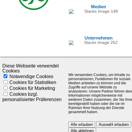
Medien
Unternehmen
Diese Webseite verwendet
Cookies
Wir verwenden Cookies, um Inhalte zu
Notwendige Cookies
personalisieren, Funktionen für soziale
Cookies für Statistiken
Medien anbieten zu können und die
Zugriffe auf unsere Website zu
Cookies für Marketing
analysieren. Unsere Partner führen die
©1985-2025 - SLC Management GmbH |
Impressum
Cookies bzgl.
Informationen möglicherweise mit
personalisierter Präferenzen
weiteren Daten zusammen, die Sie ihn
Visionär. Kompetent. Leidenschaftlich.
bereitgestellt haben oder die sie im
Rahmen Ihrer Nutzung der Dienste
gesammelt haben.
Treten Sie in Kontakt mit uns und bleiben Sie auf dem Laufenden:
Alle erlauben
Auswahl erlauben
Alle ablehnen