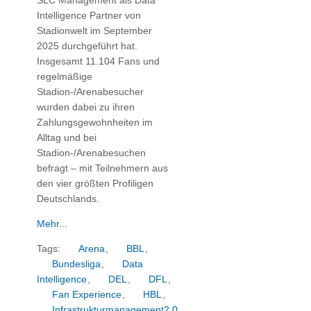
SLC Management als Data
Intelligence Partner von
Stadionwelt im September
2025 durchgeführt hat.
Insgesamt 11.104 Fans und
regelmäßige
Stadion-/Arenabesucher
wurden dabei zu ihren
Zahlungsgewohnheiten im
Alltag und bei
Stadion-/Arenabesuchen
befragt – mit Teilnehmern aus
den vier größten Profiligen
Deutschlands.
Mehr...
Tags:
Arena
,
BBL
,
Bundesliga
,
Data
Intelligence
,
DEL
,
DFL
,
Fan Experience
,
HBL
,
Infrastrukturmanagement2.0
,