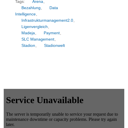
Tags:
Arena
,
Bezahlung
,
Data
Intelligence
,
Infrastrukturmanagement2.0
,
Ligenvergleich
,
Madeja
,
Payment
,
SLC Management
,
Stadion
,
Stadionwelt