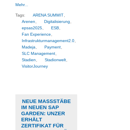
Mehr...
Tags:
ARENA SUMMIT
,
Arenen
,
Digitalisierung
,
epsas2025
,
ESB
,
Fan Experience
,
Infrastrukturmanagement2.0
,
Madeja
,
Payment
,
SLC Management
,
Stadien
,
Stadionwelt
,
VisitorJourney
NEUE MASSSTÄBE I
M NEUEN SAP G
ARDEN: UNZER E
RHÄLT Z
ERTIFIKAT FÜR S