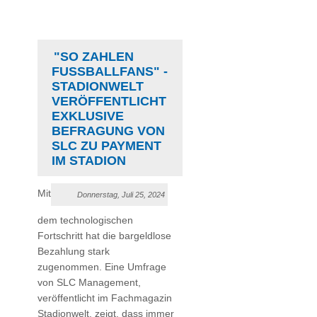
"SO ZAHLEN
FUSSBALLFANS" - S
TADIONWELT V
ERÖFFENTLICHT E
XKLUSIVE B
EFRAGUNG VON S
LC ZU PAYMENT I
M STADION
Mit
Donnerstag, Juli 25, 2024
dem technologischen
Fortschritt hat die bargeldlose
Bezahlung stark
zugenommen. Eine Umfrage
von SLC Management,
veröffentlicht im Fachmagazin
Stadionwelt, zeigt, dass immer