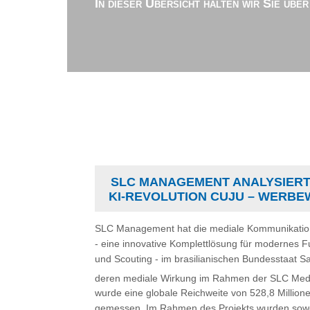
In dieser Übersicht halten wir Sie übe
SLC MANAGEMENT ANALYSIERT 
I-REVOLUTION CUJU – WERBEW
SLC Management hat die mediale Kommunikatio
- eine innovative Komplettlösung für modernes Fu
und Scouting - im brasilianischen Bundesstaat S
deren mediale Wirkung im Rahmen der SLC Medi
wurde eine globale Reichweite von 528,8 Million
gemessen. Im Rahmen des Projekts wurden sowohl