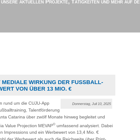
r unsere aktuellen Projekte, Tätigkeiten und mehr auf d
MEDIALE WIRKUNG DER FUSSBALL-K
ERT VON ÜBER 13 MIO. €
n rund um die CUJU-App
Donnerstag, Juli 10, 2025
ßballtraining, Talentförderung
anta Catarina über zwölf Monate hinweg begleitet und
©
a Value Projection MEVAP
umfassend analysiert. Dabei
en Impressions und ein Werbewert von 13,4 Mio. €
 der Werbewert als auch die Reichweite über Print-,