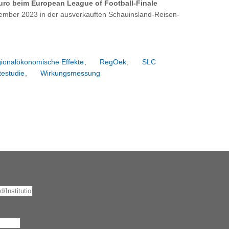
Euro beim European League of Football-Finale
tember 2023 in der ausverkauften Schauinsland-Reisen-
ionalökonomische Effekte
,
RegOek
,
SLC
estudie
,
Wirkungsmessung