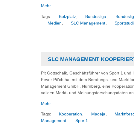
Mehr...
Tags:
Bolzplatz
,
Bundesliga
,
Bundesli
Medien
,
SLC Management
,
Sportstud
SLC MANAGEMENT KOOPERIERT 
Pit Gottschalk, Geschäftsführer von Sport 1 und I
Fever Pit'ch hat mit dem Beratungs- und Markt
Management GmbH, Nürnberg, eine Kooperation g
validen Markt- und Meinungsforschungsdaten anz
Mehr...
Tags:
Kooperation
,
Madeja
,
Marktfors
Management
,
Sport1