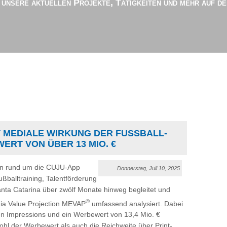
r unsere aktuellen Projekte, Tätigkeiten und mehr auf d
MEDIALE WIRKUNG DER FUSSBALL-K
ERT VON ÜBER 13 MIO. €
n rund um die CUJU-App
Donnerstag, Juli 10, 2025
ßballtraining, Talentförderung
anta Catarina über zwölf Monate hinweg begleitet und
©
a Value Projection MEVAP
umfassend analysiert. Dabei
en Impressions und ein Werbewert von 13,4 Mio. €
 der Werbewert als auch die Reichweite über Print-,