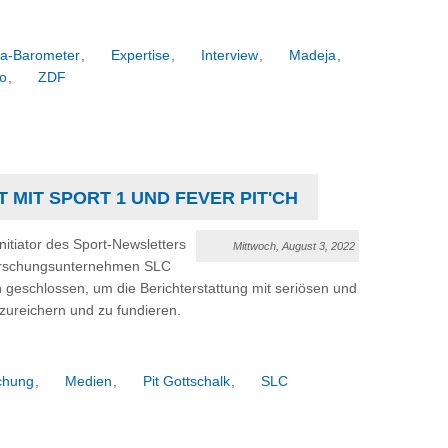
ga-Barometer
,
Expertise
,
Interview
,
Madeja
,
io
,
ZDF
MIT SPORT 1 UND FEVER PIT'CH
nitiator des Sport-Newsletters
Mittwoch, August 3, 2022
forschungsunternehmen SLC
eschlossen, um die Berichterstattung mit seriösen und
ureichern und zu fundieren.
chung
,
Medien
,
Pit Gottschalk
,
SLC