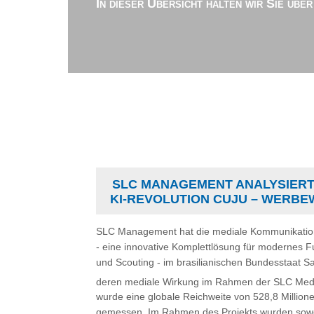
In dieser Übersicht halten wir Sie übe
SLC MANAGEMENT ANALYSIERT 
I-REVOLUTION CUJU – WERBEW
SLC Management hat die mediale Kommunikatio
- eine innovative Komplettlösung für modernes Fu
und Scouting - im brasilianischen Bundesstaat S
deren mediale Wirkung im Rahmen der SLC Medi
wurde eine globale Reichweite von 528,8 Million
gemessen. Im Rahmen des Projekts wurden sowohl