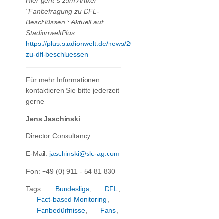
Hier geht´s zum Artikel
"Fanbefragung zu DFL-
Beschlüssen": Aktuell auf
StadionweltPlus
:
https://plus.stadionwelt.de/news/20907/fanbefragung-
zu-dfl-beschluessen
Für mehr Informationen
kontaktieren Sie bitte jederzeit
gerne
Jens Jaschinski
Director Consultancy
E-Mail:
jaschinski@slc-ag.com
Fon: +49 (0) 911 - 54 81 830
Tags:
Bundesliga
,
DFL
,
Fact-based Monitoring
,
Fanbedürfnisse
,
Fans
,