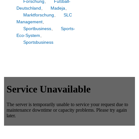
Forschung
,
Fußball-
Deutschland
,
Madeja
,
Marktforschung
,
SLC
Management
,
Sportbusiness
,
Sports-
Eco-System
,
Sportsbusiness