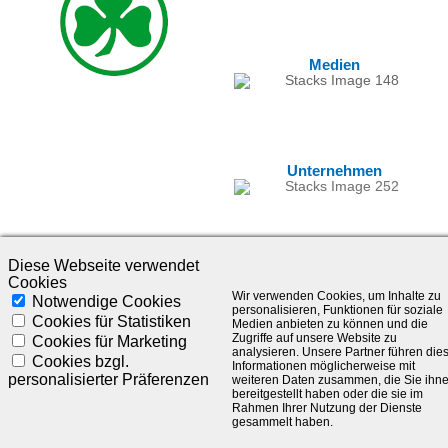
Medien
Unternehmen
Diese Webseite verwendet
Cookies
Wir verwenden Cookies, um Inhalte zu
Notwendige Cookies
personalisieren, Funktionen für soziale
Cookies für Statistiken
Medien anbieten zu können und die
Zugriffe auf unsere Website zu
Cookies für Marketing
analysieren. Unsere Partner führen die
©1985-2025 - SLC Management GmbH |
Impressum
Cookies bzgl.
Informationen möglicherweise mit
personalisierter Präferenzen
weiteren Daten zusammen, die Sie ihn
Visionär. Kompetent. Leidenschaftlich.
bereitgestellt haben oder die sie im
Rahmen Ihrer Nutzung der Dienste
gesammelt haben.
Treten Sie in Kontakt mit uns und bleiben Sie auf dem Laufenden: