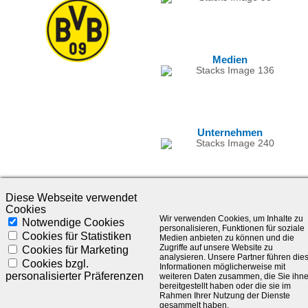
Medien
Unternehmen
Diese Webseite verwendet
Cookies
Wir verwenden Cookies, um Inhalte zu
Notwendige Cookies
personalisieren, Funktionen für soziale
Cookies für Statistiken
Medien anbieten zu können und die
Zugriffe auf unsere Website zu
Cookies für Marketing
analysieren. Unsere Partner führen die
©1985-2025 - SLC Management GmbH |
Impressum
Cookies bzgl.
Informationen möglicherweise mit
personalisierter Präferenzen
weiteren Daten zusammen, die Sie ihn
Visionär. Kompetent. Leidenschaftlich.
bereitgestellt haben oder die sie im
Rahmen Ihrer Nutzung der Dienste
gesammelt haben.