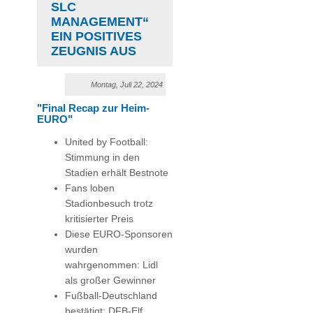
LC M
ANAGEMENT“ E
IN POSITIVES Z
EUGNIS AUS
Montag, Juli 22, 2024
"Final Recap zur Heim-
EURO"
United by Football:
Stimmung in den
Stadien erhält Bestnote
Fans loben
Stadionbesuch trotz
kritisierter Preis
Diese EURO-Sponsoren
wurden
wahrgenommen: Lidl
als großer Gewinner
Fußball-Deutschland
bestätigt: DFB-Elf