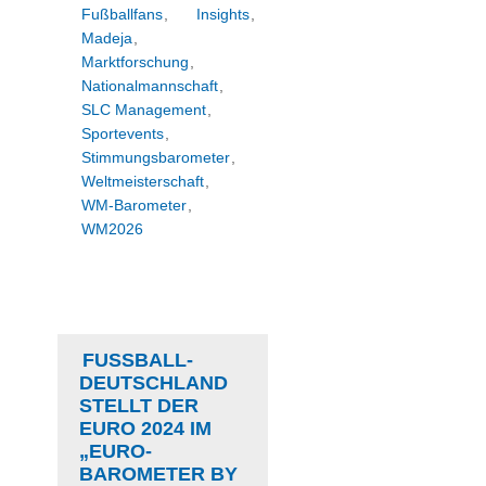
Fußballfans
,
Insights
,
Madeja
,
Marktforschung
,
Nationalmannschaft
,
SLC Management
,
Sportevents
,
Stimmungsbarometer
,
Weltmeisterschaft
,
WM-Barometer
,
WM2026
FUSSBALL-D
EUTSCHLAND S
TELLT DER E
URO 2024 IM „
EURO-B
AROMETER BY S