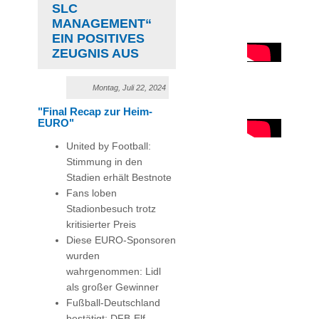
LC M
ANAGEMENT“ E
IN POSITIVES Z
EUGNIS AUS
Montag, Juli 22, 2024
"Final Recap zur Heim-
EURO"
United by Football:
Stimmung in den
Stadien erhält Bestnote
Fans loben
Stadionbesuch trotz
kritisierter Preis
Diese EURO-Sponsoren
wurden
wahrgenommen: Lidl
als großer Gewinner
Fußball-Deutschland
bestätigt: DFB-Elf