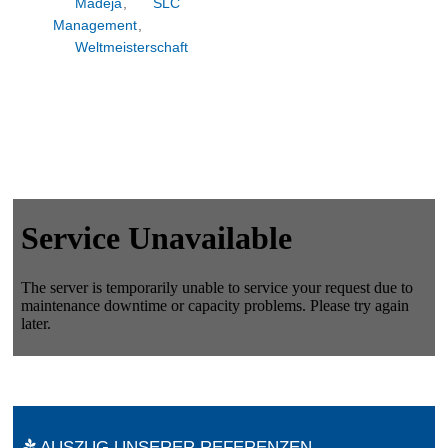
Madeja
,
SLC
Management
,
Weltmeisterschaft
AUSZUG UNSERER REFERENZEN.